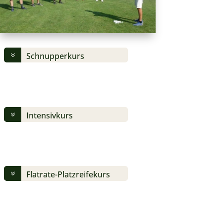
Schnupperkurs
Intensivkurs
Flatrate-Platzreifekurs