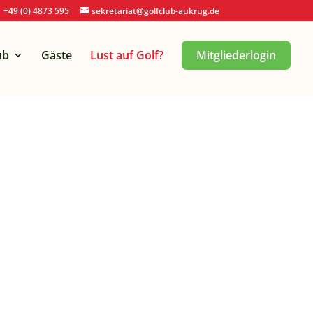
+49 (0) 4873 595
sekretariat@golfclub-aukrug.de
ub
Gäste
Lust auf Golf?
Mitgliederlogin