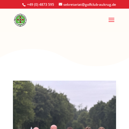
+49 (0) 4873 595
sekretariat@golfclub-aukrug.de