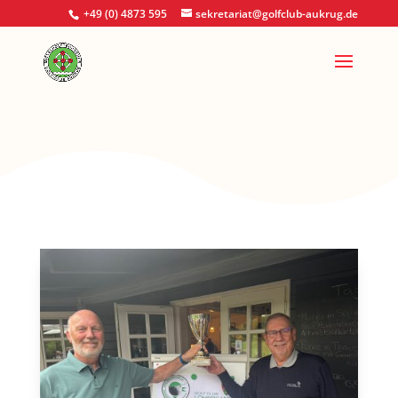
+49 (0) 4873 595
sekretariat@golfclub-aukrug.de